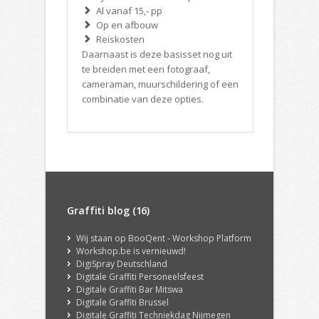
Al vanaf 15,- pp
Op en afbouw
Reiskosten
Daarnaast is deze basisset nog uit
te breiden met een fotograaf,
cameraman, muurschildering of een
combinatie van deze opties.
Graffiti blog (16)
Wij staan op BooQent - Workshop Platform
Workshop.be is vernieuwd!
DigiSpray Deutschland
Digitale Graffiti Personeelsfeest
Digitale Graffiti Bar Mitswa
Digitale Graffiti Brussel
Digitale Graffiti Techniekdag Nijmegen