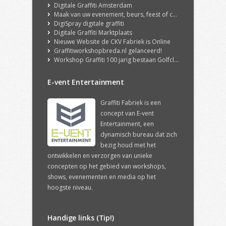
Digitale Graffiti Amsterdam
Maak van uw evenement, beurs, feest of congres een echte ervaring met onze DigiSpray Digitale Graffiti Wall!
DigiSpray digitale graffiti
Digitale Graffiti Marktplaats
Nieuwe Website de CKV Fabriek is Online
Graffitiworkshopbreda.nl gelanceerd!
Workshop Graffiti 100 jarig bestaan Golfclub Hilversum
E-vent Entertainment
Graffiti Fabriek is een
concept van E-vent
Entertainment, een
dynamisch bureau dat zich
bezig houd met het
ontwikkelen en verzorgen van unieke
concepten op het gebied van workshops,
shows, evenementen en media op het
hoogste niveau.
Handige links (Tip!)