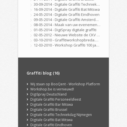
30-09-2014 - Digitale Graffiti Techniekdag Nijmegen
16-09-2014 - Digitale Graffiti Bat Mitswa
24-05-2014 - Digitale Graffiti Eindhoven
09-05-2014 - Digitale Graffiti Amsterdam
08-05-2014 - Maak van uw evenement, beurs, feest of congres een echte ervaring met onze DigiSpray Digitale Graffiti Wall!
01-05-2014 - DigiSpray digitale graffiti
02-05-2012 - Nieuwe Website de CKV Fabriek is Online
03-10-2010 - Graffitiworkshopbreda.nl gelanceerd!
12-03-2010 - Workshop Graffiti 100 jarig bestaan Golfclub Hilversum
Graffiti blog (16)
Wij staan op BooQent - Workshop Platform
Workshop.be is vernieuwd!
DigiSpray Deutschland
Digitale Graffiti Personeelsfeest
Digitale Graffiti Bar Mitswa
Digitale Graffiti Brussel
Digitale Graffiti Techniekdag Nijmegen
Digitale Graffiti Bat Mitswa
Digitale Graffiti Eindhoven