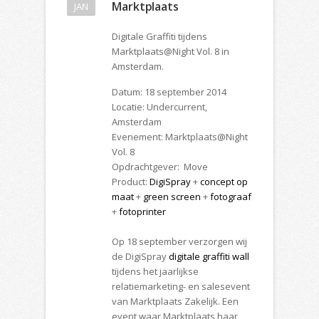
Marktplaats
JAN
Digitale Graffiti tijdens
Marktplaats@Night Vol. 8 in
Amsterdam.
Datum: 18 september 2014
Locatie: Undercurrent,
Amsterdam
Evenement: Marktplaats@Night
Vol. 8
Opdrachtgever: Move
Product:
DigiSpray
+
concept op
maat
+
green screen
+
fotograaf
+
fotoprinter
Op 18 september verzorgen wij
de DigiSpray
digitale graffiti wall
tijdens het jaarlijkse
relatiemarketing- en salesevent
van Marktplaats Zakelijk. Een
event waar Marktplaats haar