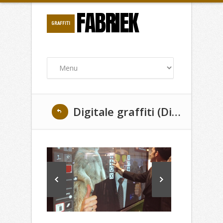
FABRIEK
GRAFFITI
Digitale graffiti (DigiSpray) in Rotterdam