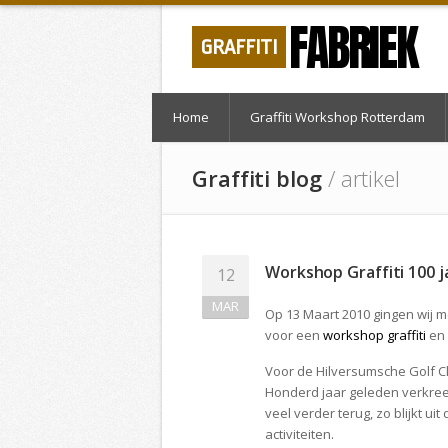
FABRIEK
GRAFFITI
Home
Graffiti Workshop Rotterdam
Graffiti blog
/ artikel
Workshop Graffiti 100 j
12
MAR
Op 13 Maart 2010 gingen wij m
voor een
workshop graffiti
en
Voor de Hilversumsche Golf Cl
Honderd jaar geleden verkree
veel verder terug, zo blijkt ui
activiteiten.