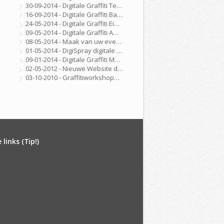
30-09-2014 - Digitale Graffiti Techniekdag Nijmegen
16-09-2014 - Digitale Graffiti Bat Mitswa
24-05-2014 - Digitale Graffiti Eindhoven
09-05-2014 - Digitale Graffiti Amsterdam
08-05-2014 - Maak van uw evenement, beurs, feest of congres een echte ervaring met onze DigiSpray Digitale Graffiti Wall!
01-05-2014 - DigiSpray digitale graffiti
09-01-2014 - Digitale Graffiti Marktplaats
02-05-2012 - Nieuwe Website de CKV Fabriek is Online
03-10-2010 - Graffitiworkshopbreda.nl gelanceerd!
links (Tip!)