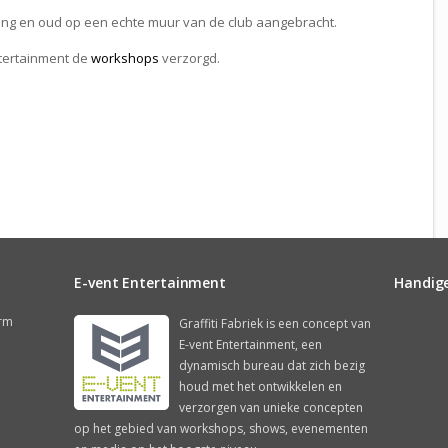
ong en oud op een echte muur van de club aangebracht.
tertainment de
workshops
verzorgd.
E-vent Entertainment
Handige 
orm
Graffiti Fabriek is een concept van
E-vent Entertainment, een
dynamisch bureau dat zich bezig
houd met het ontwikkelen en
verzorgen van unieke concepten
op het gebied van workshops, shows, evenementen