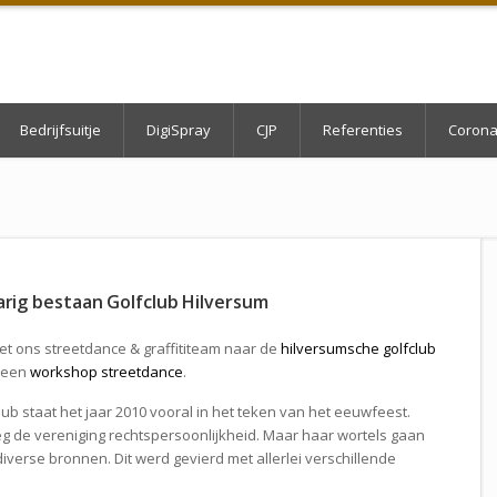
Bedrijfsuitje
DigiSpray
CJP
Referenties
Corona
arig bestaan Golfclub Hilversum
et ons streetdance & graffititeam naar de
hilversumsche golfclub
 een
workshop streetdance
.
ub staat het jaar 2010 vooral in het teken van het eeuwfeest.
g de vereniging rechtspersoonlijkheid. Maar haar wortels gaan
t diverse bronnen. Dit werd gevierd met allerlei verschillende