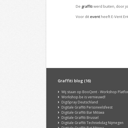
De
graffiti
werd buiten, door j
Voor dit
event
heeft E-Vent En
Graffiti blog (16)
Wij staan op BooQent - Workshop Platf
Workshop.be is vernieuwd!
DigiSpray Deutschland
Digitale Graffiti Personeelsfeest
Digitale Graffiti Bar Mitswa
Digitale Graffiti Brussel
Digitale Graffiti Techniekdag Nijmegen
Digitale Graffiti Bat Mitswa