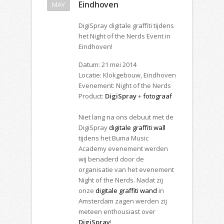
Eindhoven
MAY
DigiSpray digitale graffiti tijdens
het Night of the Nerds Event in
Eindhoven!
Datum: 21 mei 2014
Locatie: Klokgebouw, Eindhoven
Evenement: Night of the Nerds
Product:
DigiSpray
+
fotograaf
Niet lang na ons debuut met de
DigiSpray
digitale graffiti wall
tijdens het Buma Music
Academy evenement werden
wij benaderd door de
organisatie van het evenement
Night of the Nerds. Nadat zij
onze
digitale graffiti wand
in
Amsterdam zagen werden zij
meteen enthousiast over
DigiSpray
!