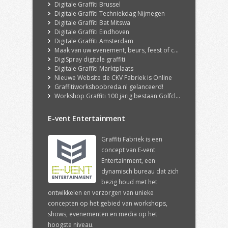
Digitale Graffiti Brussel
Digitale Graffiti Techniekdag Nijmegen
Digitale Graffiti Bat Mitswa
Digitale Graffiti Eindhoven
Digitale Graffiti Amsterdam
Maak van uw evenement, beurs, feest of congres een echte ervaring met onze DigiSpray Digitale Graffiti Wall!
DigiSpray digitale graffiti
Digitale Graffiti Marktplaats
Nieuwe Website de CKV Fabriek is Online
Graffitiworkshopbreda.nl gelanceerd!
Workshop Graffiti 100 jarig bestaan Golfclub Hilversum
E-vent Entertainment
Graffiti Fabriek is een
concept van E-vent
Entertainment, een
dynamisch bureau dat zich
bezig houd met het
ontwikkelen en verzorgen van unieke
concepten op het gebied van workshops,
shows, evenementen en media op het
hoogste niveau.