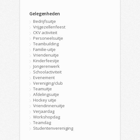
Gelegenheden
Bedrijfsuitje
Vrijgezellenfeest
CKV activiteit
Personeelsuitje
Teambuilding
Familie-uitje
Vriendenuitje
Kinderfeestje
Jongerenwerk
Schoolactiviteit
Evenement
Vereniging/club
Teamuitje
Afdelingsuitje
Hockey uitje
Vriendinnenuitje
Verjaardag
Workshopdag
Teamdag
Studentenvereniging